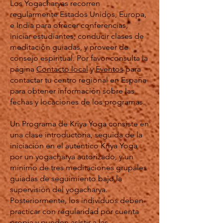
Los Yogacharyas recorren
regularmente Estados Unidos, Europa,
e India para ofrecer conferencias,
iniciar estudiantes, conducir clases de
meditación guiadas, y proveer de
consejo espiritual. Por favor consulta la
página
Contacto local
y
Eventos
para
contactar tu centro regional en España
para obtener información sobre las
fechas y locaciones de los programas.
Un Programa de Kriya Yoga consiste en
una clase introductoria, seguida de la
iniciación en el auténtico Kriya Yoga
por un yogacharya autorizado, y un
mínimo de tres meditaciones grupales
guiadas de seguimiento bajo la
supervisión del yogacharya.
Posteriormente, los individuos deben
practicar con regularidad por cuenta
propia y pueden asistir a las