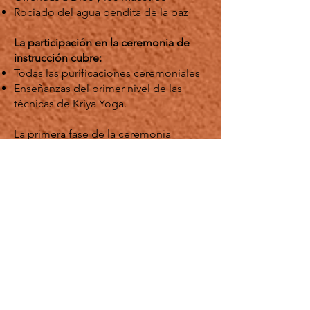
Rociado del agua bendita de la paz
La participación en la ceremonia de
instrucción cubre:
Todas las purificaciones ceremoniales
Enseñanzas del primer nivel de las
técnicas de Kriya Yoga.
La primera fase de la ceremonia
purifica el cuerpo del buscador. Una
purificación adicional surge de las
oblaciones de aliento en la ceremonia
de fuego. Esta ceremonia de fuego es
simbólica exteriormente, pero propicia
una limpieza a niveles más sutiles y
profundos. La profundidad de la
purificación depende del deseo y
receptividad del buscador. Al
completarse la ceremonia, se enseña
el primer nivel de las técnicas de Kriya