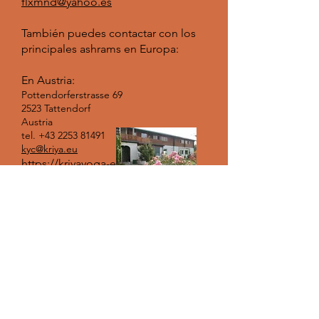
flxmnd@yahoo.es
También puedes contactar con los
principales ashrams en Europa:
En Austria:
Pottendorferstrasse 69
2523 Tattendorf
Austria
tel.
+43 2253 81491
kyc@kriya.eu
https://kriyayoga-europe.org/en
En Países Bajos:
Heezerweg 7
NL-6029-PP, Sterksel
Países Bajos
tel.
+31 40-2265576
info@kriyayogameditatie.nl
http://www.kriyayogameditation.nl/