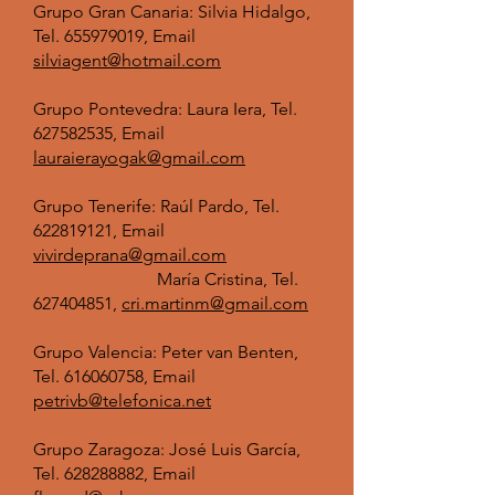
Grupo Gran Canaria: Silvia Hidalgo,
Tel.
655979019
, Email
silviagent@hotmail.com
Grupo Pontevedra: Laura Iera, Tel.
627582535
, Email
lauraierayogak@gmail.com
Grupo Tenerife: Raúl Pardo, Tel.
622819121
, Email
vivirdeprana@gmail.com
María Cristina, Tel.
627404851
,
cri.martinm@gmail.com
Grupo Valencia: Peter van Benten,
Tel.
616060758
, Email
petrivb@telefonica.net
Grupo Zaragoza: José Luis García,
Tel.
628288882
, Email