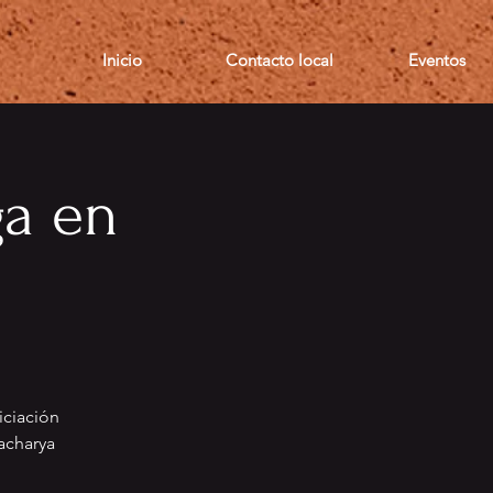
Inicio
Contacto local
Eventos
ga en
iciación
acharya