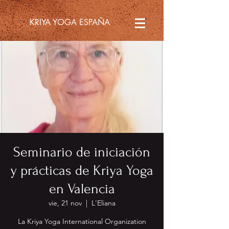
KRIYA YOGA ESPAÑA
Seminario de iniciación
y prácticas de Kriya Yoga
en Valencia
vie, 21 nov
  |  
L'Eliana
La Kriya Yoga International Organization