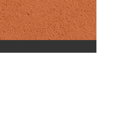
Contacto
Si tienes preguntas generales sobre el
Kriya Yoga y/o sobre este sitio web,
puedes contactar con nosotros al
número de teléfono o por el email que
verás a continuación. También podrás
rellenar el formulario abajo y te
Para
contactaremos lo antes posible.
contactar con el grupo/centro de tu
interés, ver "
Contacto local
".
TELÉFONO:
34 616060758